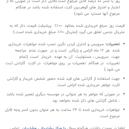
روز با كسر ده درصد قابل مرجوع است.(قابل ذكر است در صورتی كه از
اعتبار و امتياز های گوهربين كارت استفاده شده باشد در هنگام
مرجوع آنها مسترد می شود)
قيمت روز :مبلغ خريداری شده بعلاوه ۱۰۰٪ پيشرفت قيمت دلار كه به
متريال جنس تعلق می گيرد (متريال ۷۰٪ مبلغ خريداری شده است.)
تعميرات:
سرويس و كنترل كردن نگين نصب شده جواهرات خريداری
شده هر ۱۲ ماه الزامی و رايگان است و در صورت عدم مراجعه
جهت سرويس ، مسئوليت آن به عهده خريدار است. (تمام
تغييرات در هنگام تعميرات بر روی جواهرات در كارت گارانتی ثبت
می شود.)
جهت استفاده از گارانتی های قيد شده حضور شخص خريدار و گارانتی
كارت جواهر خريداری شده الزامی است.
در صورتی كه جواهر به هر عنوانی در موسسه ديگری تعمير شده باشد
،‌ شامل گارانتی های ذكر شده نخواهد بود.
جواهرات خريداری شده تا ۲۴ ساعت به هر عنوان بدون كسر وجه قابل
مرجوع است.
لطفا در صورت داشتن هرگونه سوال
با مرکز پشتیبانی مشتریان
تماس