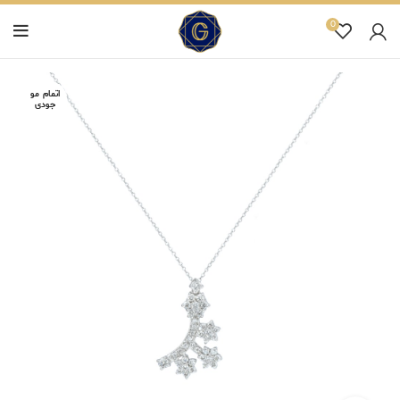
0
اتمام مو
جودی