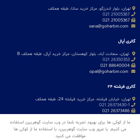
تهران، بلوار اندرزگو، مرکز خرید سانا، طبقه همکف
21005367 021
21005367 021
sana@goharbin.com
گالری اُپال
تهران، سعادت آباد، بلوار کوهستان، مرکز خرید اُپال، طبقه همکف B
26350353 021
88640004 021
opal@goharbin.com
گالری فرشته 24
تهران، خیابان فرشته، مرکز خرید فرشته 24، طبقه همکف
26373430-1 021
26373486 021
fereshteh@goharbin.com
ما از کوکی ها برای بهبود تجربه شما در وب سایت گوهربین استفاده
می کنیم. با مرور وب سایت گوهربین، با استفاده ما از کوکی ها
موافقت می کنید.