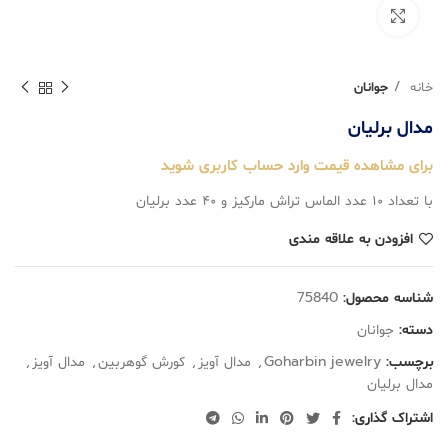
بزرگنمایی تصویر
خانه
جوانان
مدال برليان
برای مشاهده قیمت وارد حساب کاربری شوید
با تعداد ۱۰ عدد الماس تراش ماركيز و ۴۰ عدد برليان
افزودن به علاقه مندی
شناسه محصول:
75840
دسته:
جوانان
برچسب:
Goharbin jewelry
,
مدال آویز
,
کورش گوهربین
,
مدال آویز
,
مدال برليان
اشتراک گذاری: