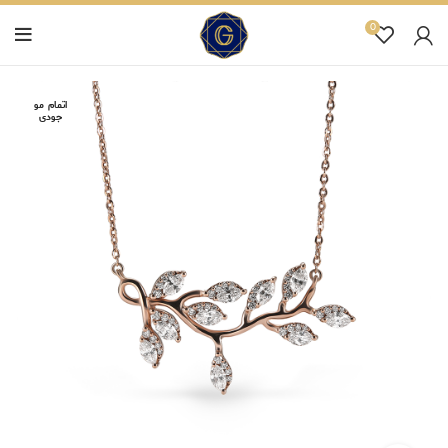
0
اتمام مو
جودی