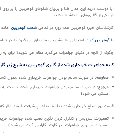
آیا دوست دارید این مدال طلا و برلیان شکوفای گوهربین را بر روی گ
در یکی از گالری‌های ما داشته باشید.
کارشناسان خبره گوهربین همه روزه در تمامی
شعب گوهربین
آماده ا
با
گوهربین کارت
امتیازاتی به مشتریان ما تعلق می گیرد که در تما
چگونه از آنچه در دنیای جواهرات می‌گذرد مطلع می شوید؟ برای به‌ رو
كليه جواهرات خريداری شده از گالری گوهربين به شرح زير گار
معاوضه:
در صورت سالم بودن جواهرات خريداری شده ،بدون كس
مرجوع:
در صورت سالم بودن جواهرات خريداری شده
،
نسبت به قي
مسترد می شود)
قيمت روز :مبلغ خريداری شده بعلاوه ۱۰۰٪ پيشرفت قيمت دلار كه به متريال جنس تعلق می گيرد (متريال ۷۰٪ مبلغ خريداری شده است.)
تعميرات:
تعميرات بر روی جواهرات در كارت گارانتی ثبت می شود.)