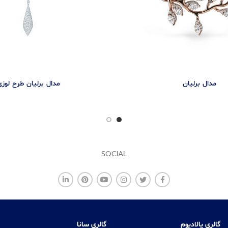
مدال برليان
مدال برلیان طرح لوزی
SOCIAL
گالری پالادیوم
گالری سانا