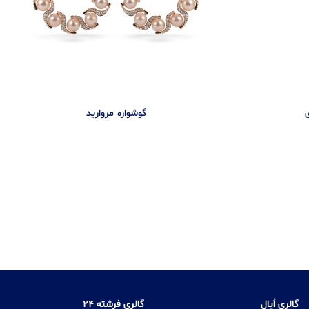
گوشواره مرواريد
گالری اُپال
گالری فرشته 24