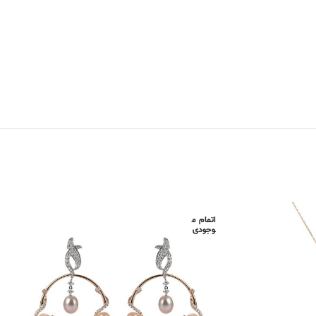
اتمام م
وجودی