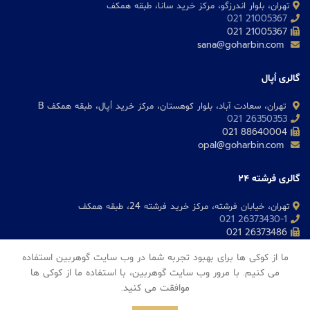
تهران، بلوار اندرزگو، مرکز خرید سانا، طبقه همکف
21005367 021
21005367 021
sana@goharbin.com
گالری اُپال
تهران، سعادت آباد، بلوار کوهستان، مرکز خرید اُپال، طبقه همکف B
26350353 021
88640004 021
opal@goharbin.com
گالری فرشته 24
تهران، خیابان فرشته، مرکز خرید فرشته 24، طبقه همکف
26373430-1 021
26373486 021
fereshteh@goharbin.com
ما از کوکی ها برای بهبود تجربه شما در وب سایت گوهربین استفاده
می کنیم. با مرور وب سایت گوهربین، با استفاده ما از کوکی ها
موافقت می کنید.
Goharbin Jewelry
2023