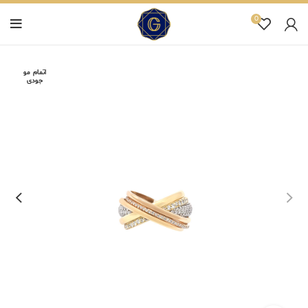
0
اتمام مو
جودی