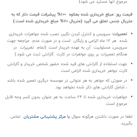
مرجوع آنها مسترد می شود)
قيمت روز :مبلغ خريداری شده بعلاوه ۱۰۰% پيشرفت قيمت دلار كه به
متريال جنس تعلق می گيرد (متريال ۷۰% مبلغ خريداری شده است.)
تعميرات:
سرويس و كنترل كردن نگين نصب شده جواهرات خريداری
شده هر ۱۲ ماه الزامی و رايگان است و در صورت عدم مراجعه جهت
سرويس، مسئوليت آن به عهده خريدار است. (تمام تغييرات در
هنگام تعميرات بر روی جواهرات در كارت گارانتی ثبت می شود.)
جهت استفاده از گارانتی های قيد شده حضور شخص خريدار و گارانتی
كارت جواهر خريداری شده الزامی است.
در صورتی كه جواهر به هر عنوانی در موسسه ديگری تعمير شده باشد
،‌ شامل گارانتی های ذكر شده نخواهد بود.
جواهرات خريداری شده تا ۲۴ ساعت به هر عنوان بدون كسر وجه قابل
مرجوع است.
لطفا در صورت داشتن هرگونه سوال
با مرکز پشتیبانی مشتریان
تماس
بگیرید.