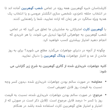
کارشناسان خبره گوهربین همه روزه در تمامی
شعب گوهربین
آماده اند تا
در انتخاب حلقه نامزدی، شخصی سازی انگشتر عروسی و یا انتخاب یک
هدیه ویژه سالگرد در هر زمان که اراده نمایید، شما را راهنمایی کنند.
با
گوهربین کارت
امتیازاتی به مشتریان ما تعلق می گیرد که در تمامی
شعب گوهربین به جواهراتی گرانبها تبدیل می شوند، با هر خریدی که
انجام دهید امتیاز بیشتری کسب خواهید کرد.
چگونه از آنچه در دنیای جواهرات می‌گذرد مطلع می شوید؟ برای به‌ روز
ماندن از مد و اخبار جواهرات
وبلاگ گوهربین
را دنبال نمایید.
كليه جواهرات خريداری شده از گالری گوهربين به شرح زير گارانتی می
شود:
معاوضه:
در صورت سالم بودن جواهرات خريداری شده ،بدون كسر وجه
نسبت به قيمت روز قابل تعويض است.
مرجوع:
در صورت سالم بودن جواهرات خريداری شده
،
نسبت به قيمت
روز با كسر ۱۰ درصد قابل مرجوع است. (قابل ذكر است در صورتی كه از
اعتبار و امتياز های گوهربين كارت استفاده شده باشد در هنگام