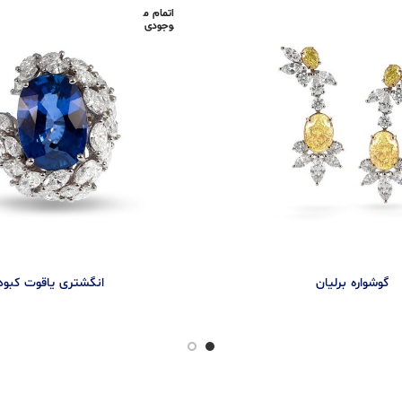
اتمام م
وجودی
گوشواره برليان
انگشتری یاقوت كبود