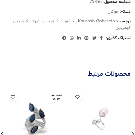
شناسه محصول:
75856
دسته:
جوانان
برچسب:
Kourosh Goharbin
,
جواهرات گوهربین
,
کورش گوهربین
,
گوهربین
اشتراک گذاری:
محصولات مرتبط
اتمام مو
جودی