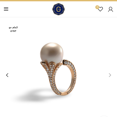
0
اتمام مو
جودی