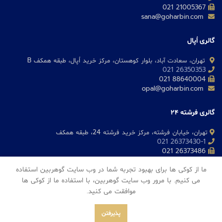
21005367 021
sana@goharbin.com
گالری اُپال
تهران، سعادت آباد، بلوار کوهستان، مرکز خرید اُپال، طبقه همکف B
26350353 021
88640004 021
opal@goharbin.com
گالری فرشته 24
تهران، خیابان فرشته، مرکز خرید فرشته 24، طبقه همکف
26373430-1 021
26373486 021
fereshteh@goharbin.com
ما از کوکی ها برای بهبود تجربه شما در وب سایت گوهربین استفاده
می کنیم. با مرور وب سایت گوهربین، با استفاده ما از کوکی ها
موافقت می کنید.
Goharbin Jewelry
2023
پذیرفتن