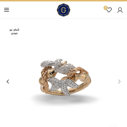
0
اتمام مو
جودی