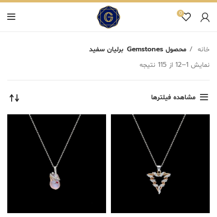
0
خانه
محصول Gemstones
برلیان سفید
نمایش 1–12 از 115 نتیجه
مشاهده فیلترها