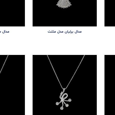
مدال برليان مدل مثلث
مدال م