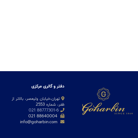
دفتر و گالری مرکزی
تهران،خیابان ولیعصر، بالاتر از
ظفر، شماره 2553
88777301-6 021
88640004 021
info@goharbin.com