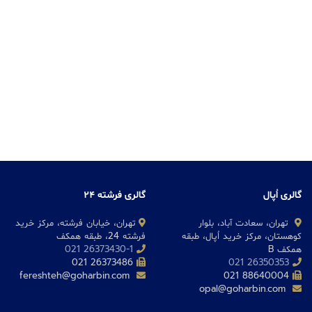
گالری اُپال
گالری فرشته 24
تهران، سعادت آباد، بلوار
تهران، خیابان فرشته، مرکز خرید
کوهستان، مرکز خرید اُپال، طبقه
فرشته 24، طبقه همکف
همکف B
26373430-1 021
26373486 021
26350353 021
fereshteh@goharbin.com
88640004 021
opal@goharbin.com