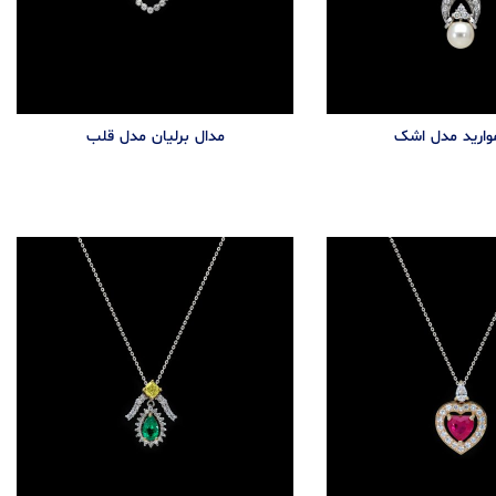
وارید مدل اشک
مدال برليان مدل قلب