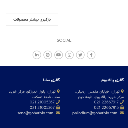
بارگیری بیشتر محصولات
SOCIAL
گالری پالادیوم
گالری سانا
تهران، خیابان مقدس اردبیلی،
تهران، بلوار اندرزگو، مرکز خرید
مرکز خرید پالادیوم، طبقه دوم
سانا، طبقه همکف
21005367 021
22667917 021
21005367 021
22667915 021
sana@goharbin.com
palladium@goharbin.com