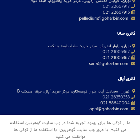
تهران، خیابان مقدس اردبیلی، مرکز خرید پالادیوم، طبقه دوم
22667917 021
22667915 021
palladium@goharbin.com
گالری سانا
تهران، بلوار اندرزگو، مرکز خرید سانا، طبقه همکف
21005367 021
21005367 021
sana@goharbin.com
گالری اُپال
تهران، سعادت آباد، بلوار کوهستان، مرکز خرید اُپال، طبقه همکف B
26350353 021
88640004 021
opal@goharbin.com
ما از کوکی ها برای بهبود تجربه شما در وب سایت گوهربین استفاده
گالری فرشته 24
می کنیم. با مرور وب سایت گوهربین، با استفاده ما از کوکی ها
موافقت می کنید.
تهران، خیابان فرشته، مرکز خرید فرشته 24، طبقه همکف